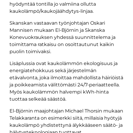
hyödyntää tontilla jo valmiina ollutta
kaukolämpö/kaukojäähdytys-linjaa.
Skanskan vastaavan työnjohtajan Oskari
Mannisen mukaan El-Björnin ja Skanska
Konevuokrauksen yhdessä suunnittelema ja
toimittama ratkaisu on osoittautunut kaikin
puolin toimivaksi.
Lisäplussia ovat kaukolämmön ekologisuus ja
energiatehokkuus sekä järjestelmän
etävalvonta, joka ilmoittaa mahdollista häiriöistä
ja poikkeamista välittömästi 24/7-periaatteella.
Myös kaukolämmön halvempi kWh-hinta
tuottaa selkeää säästöä.
El-Björnin maajohtajan Michael Thorsin mukaan
Telakkaranta on esimerkki siitä, millaisia hyötyjä
kaukolämpö yhdistettynä älykkääseen säätö- ja
hälytysteknologiaan tuottavat