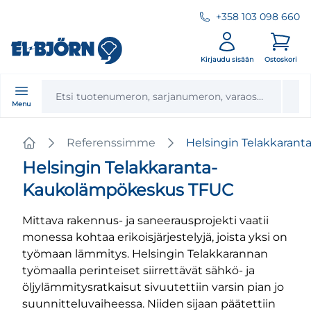
+358 103 098 660
Kirjaudu sisään
Ostoskori
Menu
Referenssimme
Helsingin Telakkaran
Home
Helsingin Telakkaranta-
Kaukolämpökeskus TFUC
Mittava rakennus- ja saneerausprojekti vaatii
monessa kohtaa erikoisjärjestelyjä, joista yksi on
työmaan lämmitys. Helsingin Telakkarannan
työmaalla perinteiset siirrettävät sähkö- ja
öljylämmitysratkaisut sivuutettiin varsin pian jo
suunnitteluvaiheessa. Niiden sijaan päätettiin