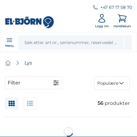
+47 67 17 58 70
Logg inn
Handlekurv
Menu
Lys
Home
Filter
Populære
56
produkter
Loading...