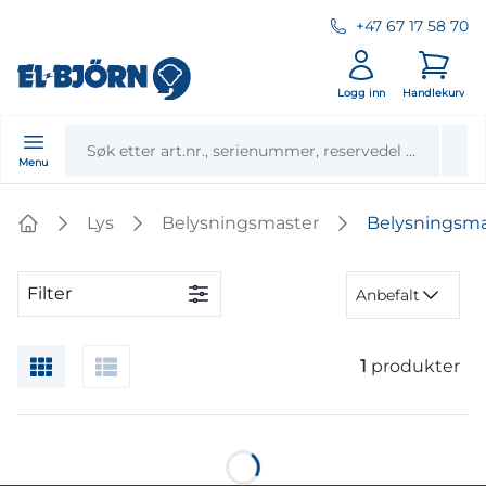
+47 67 17 58 70
Logg inn
Handlekurv
Menu
Lys
Belysningsmaster
Belysningsma
Home
Filter
Anbefalt
1
produkter
Loading...