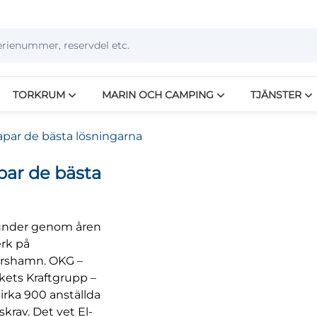
TORKRUM
MARIN OCH CAMPING
TJÄNSTER
par de bästa lösningarna
ar de bästa
ikunder genom åren
erk på
arshamn. OKG –
ets Kraftgrupp –
irka 900 anställda
krav. Det vet El-