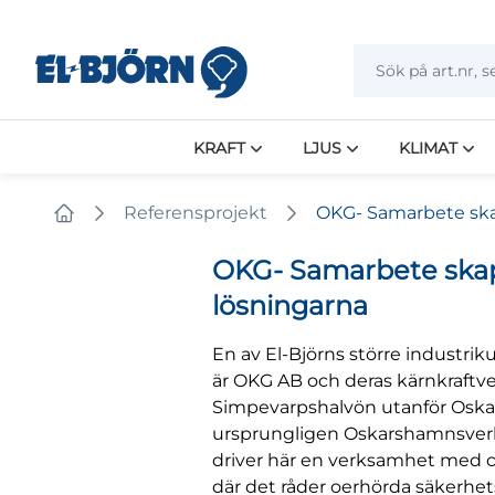
KRAFT
LJUS
KLIMAT
Referensprojekt
OKG- Samarbete ska
Home
OKG- Samarbete skap
lösningarna
En av El-Björns större industr
är OKG AB och deras kärnkraftv
Simpevarpshalvön utanför Osk
ursprungligen Oskarshamnsverk
driver här en verksamhet med c
där det råder oerhörda säkerhets