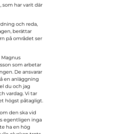
 som har varit där
rdning och reda,
gen, berättar
rn på området ser
fa Magnus
nsson som arbetar
ngen. De ansvarar
på en anläggning
l du och jag
ch vardag. Vi tar
et högst påtagligt.
som den ska vid
ns egentligen inga
ste ha en hög